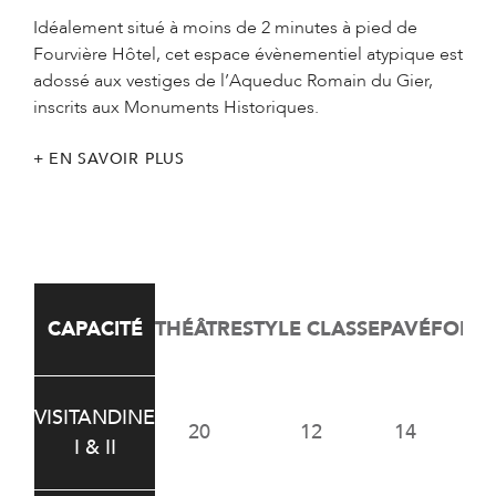
Idéalement situé à moins de 2 minutes à pied de
Fourvière Hôtel, cet espace évènementiel atypique est
adossé aux vestiges de l’Aqueduc Romain du Gier,
inscrits aux Monuments Historiques.
EN SAVOIR PLUS
CAPACITÉ
THÉÂTRE
STYLE CLASSE
PAVÉ
FORME
VISITANDINE
20
12
14
1
I & II