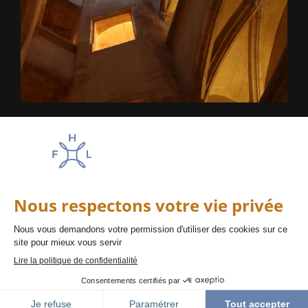
Académie Hôtel Lyon
Lyon
Amadeus : AC LYSJ24
Appollo/Galileo : AC BI644
Sabre : AC 478267
Worldspan : AC OJ24
FAQ
PRESSE
NOS ENGAGEMENTS
RECRUTEMENT
MENTIONS LÉGALES
POLITIQUE DE CONFIDENTIALITÉ
CGV
FR
RÉSERVEZ