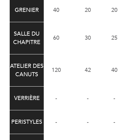
GRENIER
40
20
20
2
SALLE DU
60
30
25
2
CHAPITRE
ATELIER DES
120
42
40
4
CANUTS
VERRIÈRE
-
-
-
PERISTYLES
-
-
-