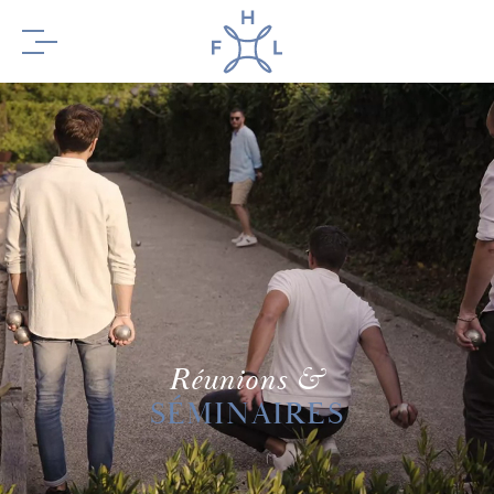
RÉSERVEZ
VOTRE SÉJOUR
RÉSERVEZ
Réunions &
VOTRE TABLE
SÉMINAIRES
NT