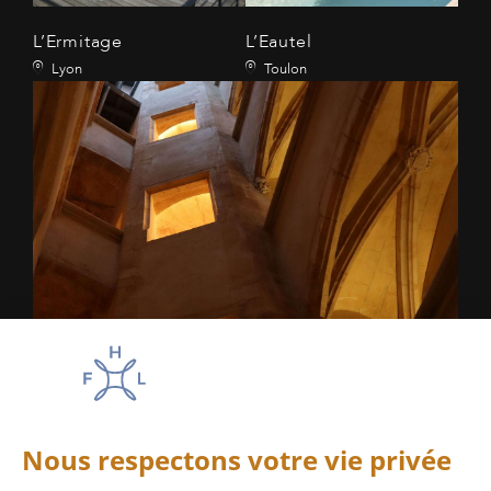
L’Ermitage
L’Eautel
Lyon
Toulon
La haut sur la colline
Lyon
Amadeus : AC LYSJ24
Appollo/Galileo : AC BI644
Sabre : AC 478267
Worldspan : AC OJ24